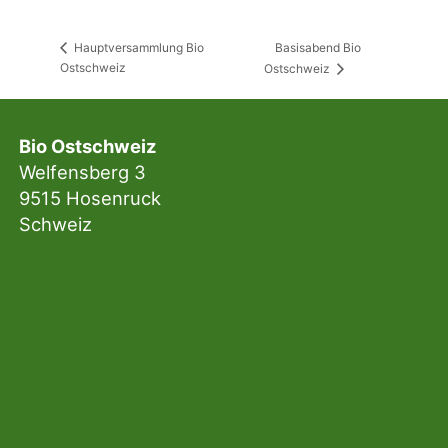
Basisabend Bio
Hauptversammlung Bio
Ostschweiz
Ostschweiz
Bio Ostschweiz
Welfensberg 3
9515 Hosenruck
Schweiz
Sekretariat
079 783 17 72
sekretariat@bio-ostschweiz.ch