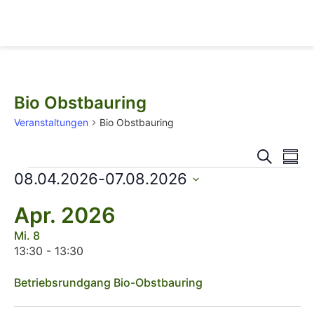
Bio Obstbauring
Veranstaltungen
Bio Obstbauring
Vera
Veran
Suche
Übers
Ansi
08.04.2026
-
07.08.2026
Such
Navi
Datum
auswählen.
und
Apr. 2026
Ansic
Mi.
8
13:30
-
13:30
Navig
Betriebsrundgang Bio-Obstbauring