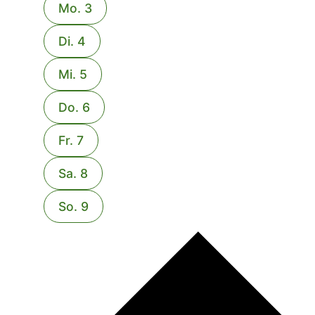
Mo.
3
Di.
4
Mi.
5
Do.
6
Fr.
7
Sa.
8
So.
9
Nächste
Woche