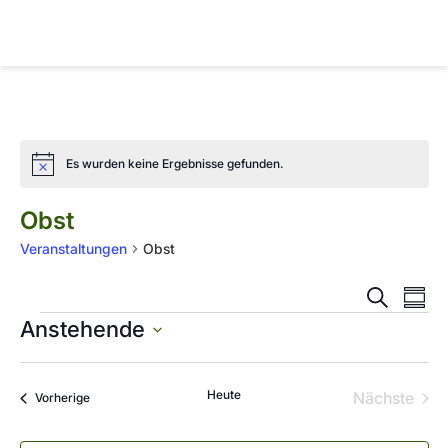
Es wurden keine Ergebnisse gefunden.
Hinweis
Obst
Veranstaltungen
Obst
Vera
Veran
Suche
Übers
Ansi
Anstehende
Such
Navi
Datum
auswählen.
und
Heute
Nächste
Vorherige
Ansic