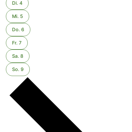
Di.
4
Mi.
5
Do.
6
Fr.
7
Sa.
8
So.
9
Nächste
Woche