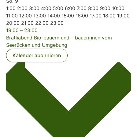
So.
9
0:00
1:00
2:00
3:00
4:00
5:00
6:00
7:00
8:00
9:00
10:00
11:00
12:00
13:00
14:00
15:00
16:00
17:00
18:00
19:00
0:00
20:00
21:00
22:00
23:00
Montag,
Dienstag,
Mittwoch,
Donnerstag,
Freitag,
No
No
No
No
August
19:00
–
23:00
August
August
August
August
August
events
events
events
events
7,
Brätliabend Bio-bauern und – bäuerinnen vom
3,
4,
5,
6,
7,
on
on
on
on
2026
Seerücken und Umgebung
2026
2026
2026
2026
2026
Samstag,
Sonntag,
this
this
this
this
No
No
Kalender abonnieren
August
August
day.
day.
day.
day.
events
events
8,
9,
on
on
2026
2026
this
this
day.
day.